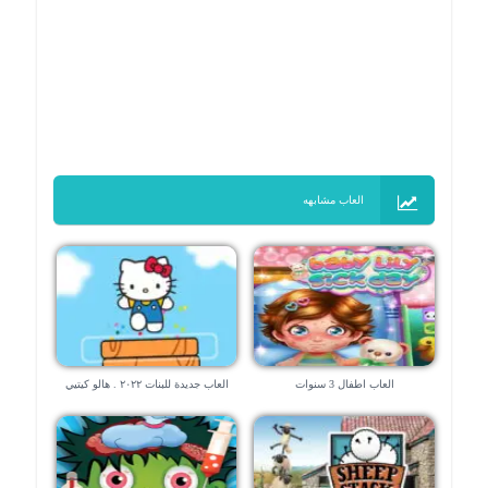
العاب مشابهه
العاب اطفال 3 سنوات
العاب جديدة للبنات ٢٠٢٢ . هالو كيتيي