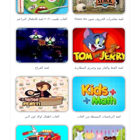
لعبة مغامرات الخروف شون Shaun the
العاب طبيب ٢٠٢١ لعبة للاطفال البراعم
Sheep
لعبة القط والفار توم وجيري المطاردة
لعبة الفراخ
القاتلة
لعبة الرياضيات البسيطة من العاب
العاب اطفال اولاد اون لاين
المدارس “للموبايل”