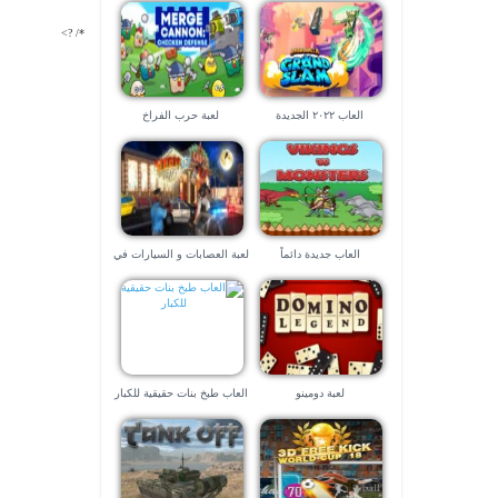
*/ ?>
العاب ٢٠٢٢ الجديدة
لعبة حرب الفراخ
العاب جديدة دائماً
لعبة العصابات و السيارات في
لاس فيجاس – العاب ٣d
لعبة دومينو
العاب طبخ بنات حقيقية للكبار