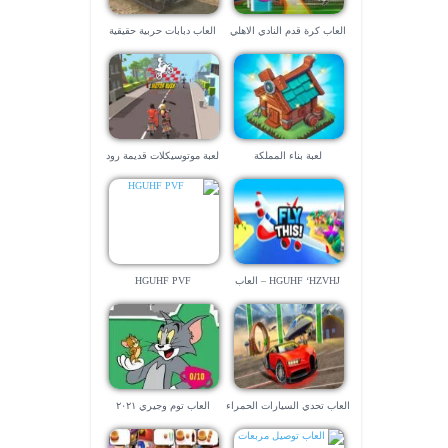
العاب كرة قدم النادي الاهلي
العاب دبابات حربية حقيقية
لعبة بناء المملكة
لعبة موتوسيكلات قديمة رود
راش
HGUHF ‘HZVHJ – العاب
HGUHF PVF
طائرات صعبة
العاب تحدي السيارات الحمراء
العاب توم وجيري ٢٠٢١