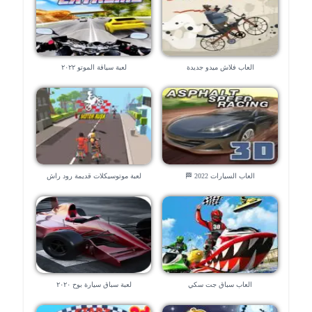
العاب فلاش ميدو جديدة
لعبة سياقة الموتو ٢٠٢٢
العاب السيارات 2022 🏁
لعبة موتوسيكلات قديمة رود راش
العاب سباق جت سكي
لعبة سباق سيارة بوح ٢٠٢٠