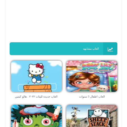
العاب مشابهه
العاب اطفال 3 سنوات
العاب جديدة للبنات ٢٠٢٢ . هالو كيتيي