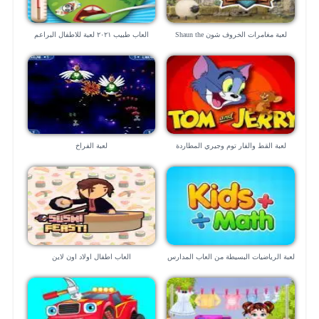
لعبة مغامرات الخروف شون Shaun the
العاب طبيب ٢٠٢١ لعبة للاطفال البراعم
Sheep
لعبة القط والفار توم وجيري المطاردة
لعبة الفراخ
القاتلة
لعبة الرياضيات البسيطة من العاب المدارس
العاب اطفال اولاد اون لاين
“للموبايل”