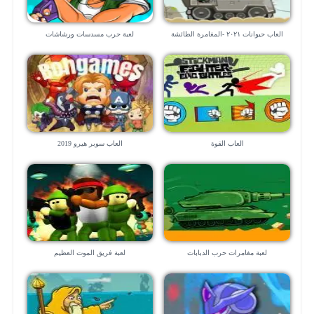
العاب حيوانات ٢٠٢١ -المغامرة الطائشة
لعبة حرب مسدسات ورشاشات
العاب القوة
العاب سوبر هيرو 2019
لعبة مغامرات حرب الدبابات
لعبة فريق الموت العظيم