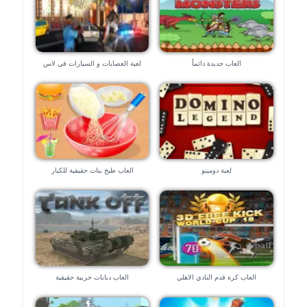
العاب جديدة دائماً
لعبة العصابات و السيارات في لاس
فيجاس – العاب ٣d
لعبة دومينو
العاب طبخ بنات حقيقية للكبار
العاب كرة قدم النادي الاهلي
العاب دبابات حربية حقيقية