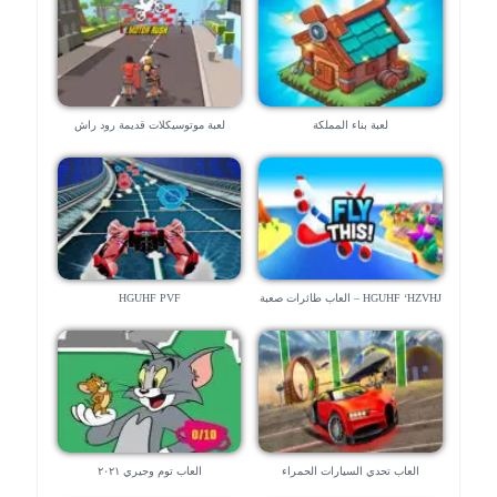
لعبة بناء المملكة
لعبة موتوسيكلات قديمة رود راش
HGUHF ‘HZVHJ – العاب طائرات صعبة
HGUHF PVF
العاب تحدي السيارات الحمراء
العاب توم وجيري ٢٠٢١