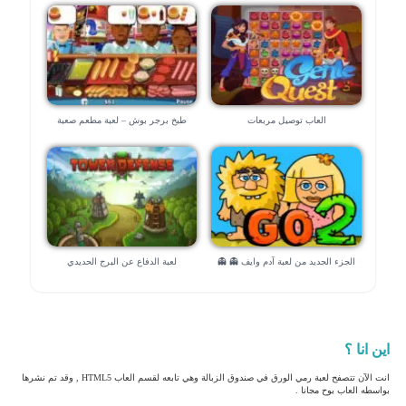
العاب توصيل مربعات
طبخ برجر بوش – لعبة مطعم صعبة
الجزء الجديد من لعبة آدم وايف 👻 👻
لعبة الدفاع عن البرج الحديدي
اين انا ؟
انت الآن تتصفح لعبة رمي الورق في صندوق الزبالة وهي تابعه لقسم العاب HTML5 , وقد تم نشرها
بواسطه العاب بوح مجانا .