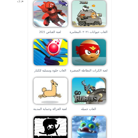
*/ ?>
العاب حيوانات ٢٠٢١ -المغامرة
لعبة القناص 2021
الطائشة
لعبة الكرات النطاطة الصغيرة
العاب حلوة ومسلية للكبار
والوحوش المدمرة
العاب جميله
لعبة الغزالة وحماية المدينة