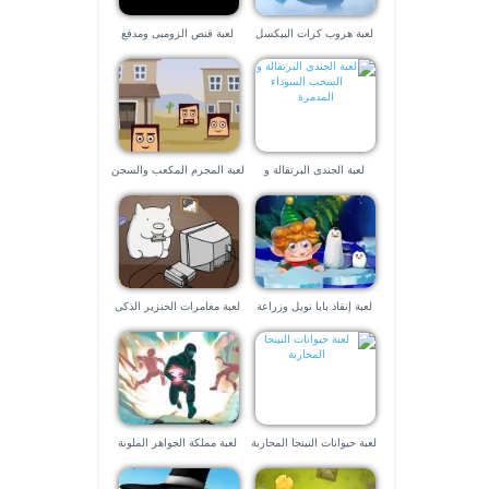
لعبة هروب كرات البيكسل
لعبة قنص الزومبى ومدفع
البازوكا
لعبة الجندى البرتقالة و
لعبة المجرم المكعب والسجن
السحب السوداء المدمرة
الازرق الكبير
لعبة إنقاذ بابا نويل وزراعة
لعبة مغامرات الخنزير الذكى
شجر الكريسماس
لعبة حيوانات النينجا المحاربة
لعبة مملكة الجواهر الملونة