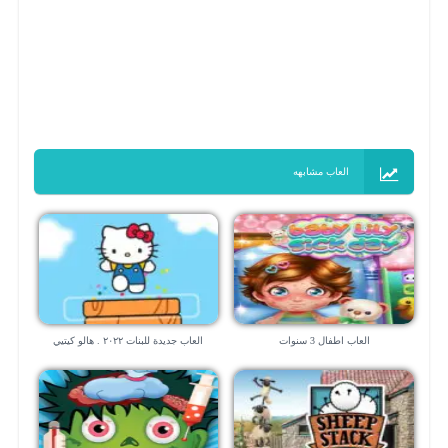
العاب مشابهه
العاب اطفال 3 سنوات
العاب جديدة للبنات ٢٠٢٢ . هالو كيتيي