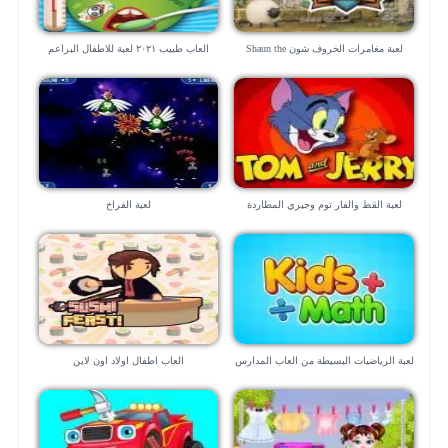
لعبة مغامرات الخروف شون Shaun the
العاب طبيب ٢٠٢١ لعبة للاطفال البراعم
Sheep
لعبة القط والفار توم وجيري المطاردة
لعبة الفراخ
القاتلة
لعبة الرياضيات البسيطة من العاب المدارس
العاب اطفال اولاد اون لاين
“للموبايل”