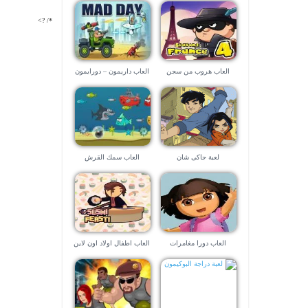
*/ ?>
العاب هروب من سجن
العاب داريمون – دورايمون
ونوبي وشيزو العاب ماهر
لعبة جاكى شان
العاب سمك القرش
العاب دورا مغامرات
العاب اطفال اولاد اون لاين