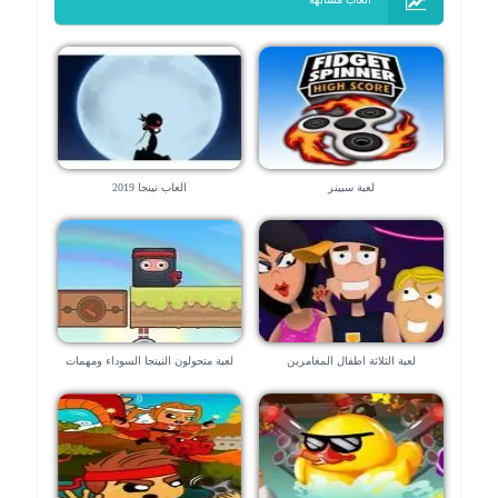
لعبة سبينر
العاب نينجا 2019
لعبة الثلاثة اطفال المغامرين
لعبة متحولون النينجا السوداء ومهمات
قتل المافيا