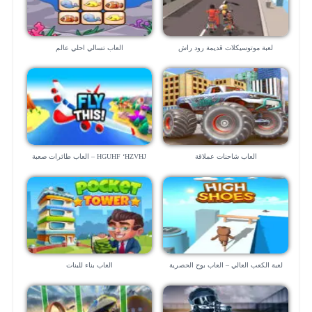
لعبة موتوسيكلات قديمة رود راش
العاب تسالي احلي عالم
العاب شاحنات عملاقة
HGUHF ‘HZVHJ – العاب طائرات صعبة
لعبة الكعب العالي – العاب بوح الحصرية
العاب بناء للبنات