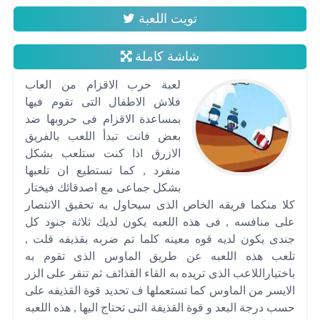
تويت اللعبة
شاشة كاملة
لعبة حرب الاقزام من العاب
فلاش الاطفال التى تقوم فيها
بمساعدة الاقزام فى حروبها ضد
بعض فانت تبدأ اللعب بالفريق
الازرق اذا كنت ستلعب بشكل
منفرد , كما تستطيع ان تلعبها
بشكل جماعى مع اصدقائك فيختار
كلا منكما فريقه الخاص الذى سيحاول به تحقيق الانتصار
على منافسه , فى هذه اللعبه يكون لديك ثلاثة جنود كل
جندى يكون لديه قوه معينه كلما تم ضربه بقذيفه قلت ,
تلعب هذه اللعبه عن طريق الماوس الذى تقوم به
باختياراللاعب الذى تريده به القاء القذائف ثم تنقر على الزر
الايسر من الماوس كما تستعملها ف تحديد قوة القذيفه على
حسب درجة البعد و قوة القذيفة التى تحتاج اليها , هذه اللعبه