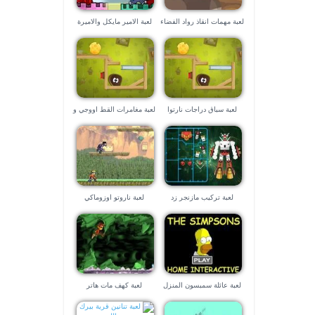
لعبة مهمات انقاذ رواد الفضاء
لعبة الامير مايكل والاميرة
جني
لعبة سباق دراجات نارتوا
لعبة مغامرات القط اووجي و
واصدقائه
الحشرات
لعبة تركيب مازنجر زد
لعبة ناروتو اوزوماكي
لعبة عائلة سمبسون المنزل
لعبة كهف مات هاتر
الجميل