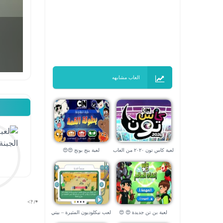
العاب مشابهه
لعبة كاس تون ٢٠٢٠ من العاب
لعبة بنج بونج 😍😍
نتورك بالعربية
*/ ?>
لعبة بن تن جديدة 😍 😍
لعب نيكلوديون المثيرة – بيتي
الغاضبة