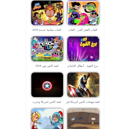
العاب القفز الحر , العاب
العاب مجانية جديدة 2019
كرتون نتورك جديدة
برج القوة – أبطال التايتانز
لعبة كاس تون 2018
لعبة مهمات كابتن امريكا في
لعبة كابتن امريكا وحرب
المدينة
المدينة