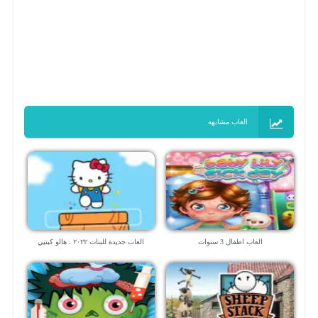
العاب مشابهه
العاب اطفال 3 سنوات
العاب جديدة للبنات ٢٠٢٢ . هالو كيتيي