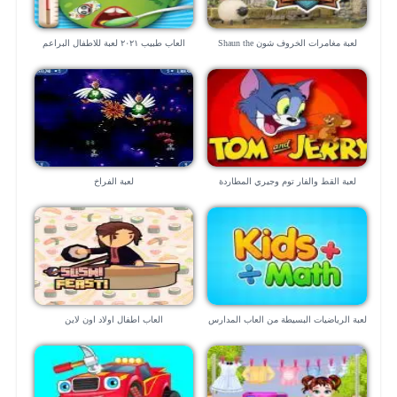
لعبة مغامرات الخروف شون Shaun the
العاب طبيب ٢٠٢١ لعبة للاطفال البراعم
Sheep
لعبة القط والفار توم وجيري المطاردة
لعبة الفراخ
القاتلة
لعبة الرياضيات البسيطة من العاب المدارس
العاب اطفال اولاد اون لاين
“للموبايل”