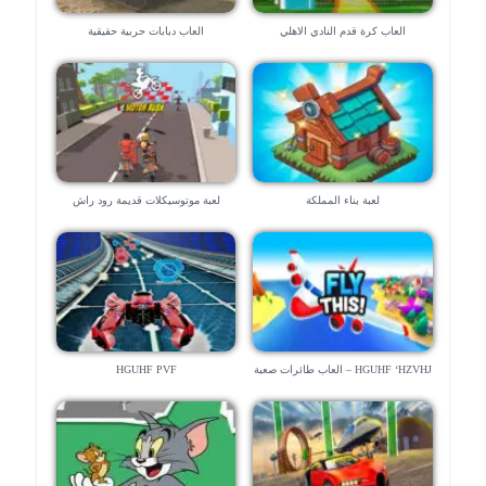
العاب كرة قدم النادي الاهلي
العاب دبابات حربية حقيقية
لعبة بناء المملكة
لعبة موتوسيكلات قديمة رود راش
HGUHF ‘HZVHJ – العاب طائرات صعبة
HGUHF PVF