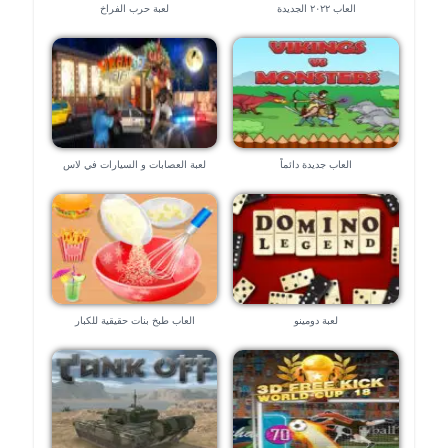
العاب ٢٠٢٢ الجديدة
لعبة حرب الفراخ
العاب جديدة دائماً
لعبة العصابات و السيارات في لاس
فيجاس – العاب ٣d
لعبة دومينو
العاب طبخ بنات حقيقية للكبار