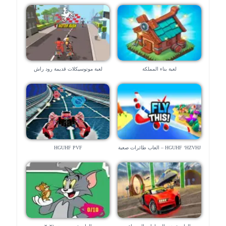
لعبة بناء المملكة
لعبة موتوسيكلات قديمة رود راش
HGUHF ‘HZVHJ – العاب طائرات صعبة
HGUHF PVF