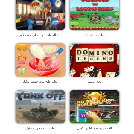
العاب جديدة دائماً
لعبة العصابات و السيارات في لاس
فيجاس – العاب ٣d
لعبة دومينو
العاب طبخ بنات حقيقية للكبار
العاب كرة قدم النادي الاهلي
العاب دبابات حربية حقيقية