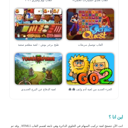
العاب تحدي السيارات الحمراء
العاب توم وجيري ٢٠٢١
العاب توصيل مربعات
طبخ برجر بوش – لعبة مطعم صعبة
الجزء الجديد من لعبة آدم وايف 👻 👻
لعبة الدفاع عن البرج الحديدي
اين انا ؟
انت الآن تتصفح لعبة تركيب السهام في الحلوي الدائرة وهي تابعه لقسم العاب HTML5 , وقد تم