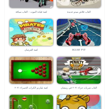
العاب فلاش ميدو جديدة
لعبة قيادة الموت – العاب سياقة
HGUHF PVF
لعبة القرصان
العاب ضربات جزاء ٢٠٢١ في رمضان
لعبة بلياردو الكرات الحمراء ٢٠٢١