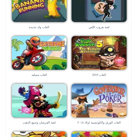
لعبة هروب اللص
العاب ولد جديدة
العاب 2019
العاب مسليه
العاب الورق والكوتشينة اولاد ٢٠١٨
لعبة القرصان وجمع الذهب