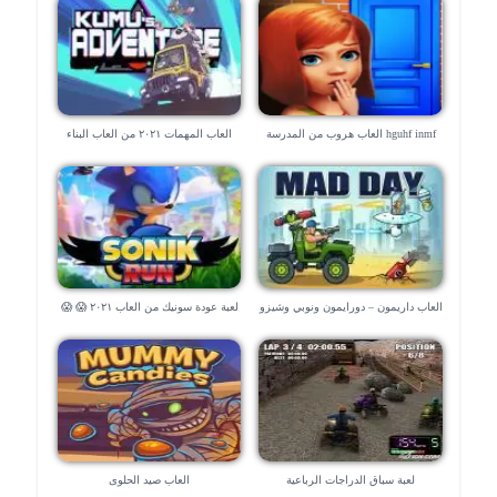
hguhf inmf العاب هروب من المدرسة
العاب المهمات ٢٠٢١ من العاب البناء
العاب داريمون – دورايمون ونوبي وشيزو
لعبة عودة سونيك من العاب ٢٠٢١ 😱 😱
العاب ماهر
😱
لعبة سباق الدراجات الرباعية
العاب صيد الحلوى