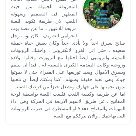
المعروفة الجميلة من حيث
المظهر فى التصميم وسهولة
اللعب لان طريقة تكويد اللعبة
مريحة للاعبين . اما عن قصة بوب
الحرامى الشريف . كان بوب رجل
صالح يسرق احداً ولا يأذى احداً وكان يعيش حياة جميلة
سعيده . حتى اتى الغزو الالكترونى . واحتلك الروبوتات
المدينة والزومبى ايضاً احتلها مع الروبوت وقتلوا اولاده
وزوجته وكانت الصدمه الكبرى بالنسبة له . فبدأ ان ينتقم
ويسرق الاموال ويعيد توزيعها على الفقراء حتى لا يموتوا
جوعاً وهى لعبة خفيفة وسهله . كما يمكنك ايضاً ان تلعبها
بدون تحميلها على جهازك وتشغل حيزاً من قرصك الصلب .
اما عن طريقة وكيفية اللعب فتُلعب اللعبة بواسطة لوحة
المفاتيح . عن طريق الاسهم الاربعة فى الحركة وفى اداء
المهمات والمفتاح Space او المسطرة فى ضرب الروبوتات
التى تهاجمك . والان نترككم مع اللعبة