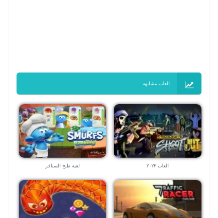
العاب مشابهه
العاب ٢٠٢٣
لعبة طبخ السنافر