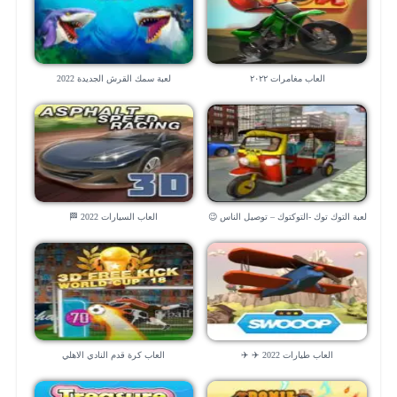
العاب مغامرات ٢٠٢٢
لعبة سمك القرش الجديدة 2022
لعبة التوك توك -التوكتوك – توصيل الناس 😉
العاب السيارات 2022 🏁
العاب طيارات 2022 ✈️ ✈️
العاب كرة قدم النادي الاهلي