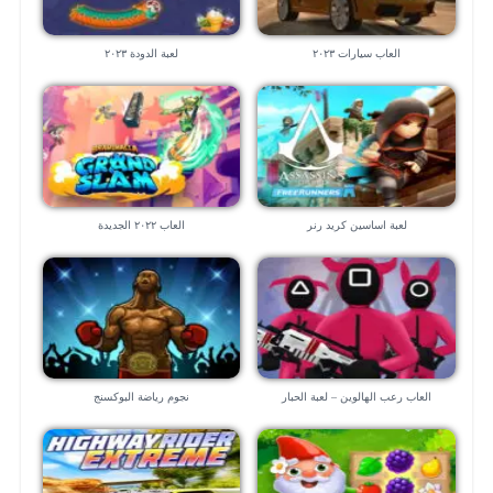
العاب سيارات ٢٠٢٣
لعبة الدودة ٢٠٢٣
لعبة اساسين كريد رنر
العاب ٢٠٢٢ الجديدة
العاب رعب الهالوين – لعبة الحبار
نجوم رياضة البوكسنج