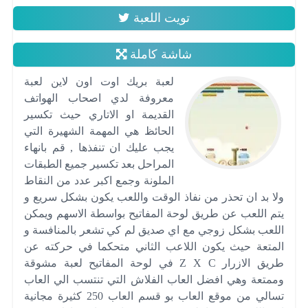
تويت اللعبة
شاشة كاملة
لعبة بريك اوت اون لاين لعبة
معروفة لدي اصحاب الهواتف
القديمة او الاتاري حيث تكسير
الحائظ هي المهمة الشهيرة التي
يجب عليك ان تنفذها , قم بانهاء
المراحل بعد تكسير جميع الطبقات
الملونة وجمع اكبر عدد من النقاط
ولا بد ان تحذر من نفاذ الوقت واللعب يكون بشكل سريع و
يتم اللعب عن طريق لوحة المفاتيح بواسطة الاسهم ويمكن
اللعب بشكل زوجي مع اي صديق لم كي تشعر بالمنافسة و
المتعة حيث يكون اللاعب الثاني متحكما في حركته عن
طريق الازرار Z X C في لوحة المفاتيح لعبة مشوقة
وممتعة وهي افضل العاب الفلاش التي تنتسب الي العاب
تسالي من موقع العاب بو قسم العاب 250 كثيرة مجانية