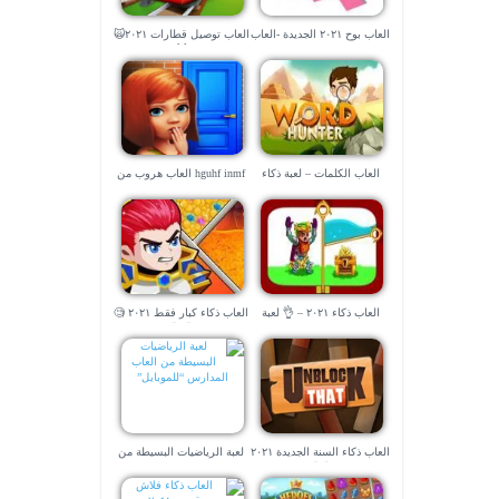
العاب بوح ٢٠٢١ الجديدة -العاب
العاب توصيل قطارات ٢٠٢١🙀
2021 بدون نت
🙀
العاب الكلمات – لعبة ذكاء
hguhf inmf العاب هروب من
٢٠٢١ جديدة
المدرسة
العاب ذكاء ٢٠٢١ – 👌 لعبة
العاب ذكاء كبار فقط ٢٠٢١ 🧐
الفارس و الهروب من السجن
🧐 🧐
⚔️⚔️
العاب ذكاء السنة الجديدة ٢٠٢١
لعبة الرياضيات البسيطة من
🤓🧐
العاب المدارس “للموبايل”