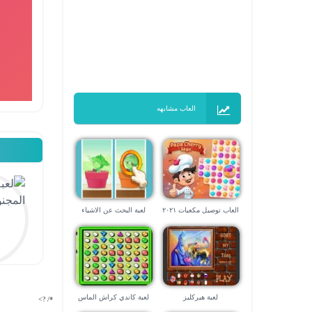
العاب مشابهه
العاب توصيل مكعبات ٢٠٢١
لعبة البحث عن الاشياء
المفقودة
لعبة هيركليز
لعبة كاندي كراش الماس
*/ ?>