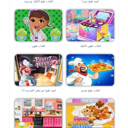
لعبة طبخ بيتزا
العاب طبخ الكيك وتزيينه
العاب طهي الكيك
العاب طهي
العاب طبخ هندي
لعبة طبخ ابو ماهر الجديدة 👱‍♀️