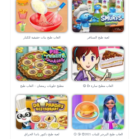
لعبة طبخ السنافر
العاب طبخ بنات حقيقية للكبار
العاب مطبخ سارة 👍 😋
مطبخ حلويات رمضان – العاب طبخ
الحلويات
العاب طبخ البرجر للبنات 2021😍 😘 😗
لعبة طبخ دكتور باندا الحراق
😙 😚 😋