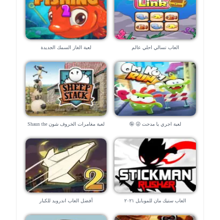
العاب تسالي احلي عالم
لعبة الغاز السمك الجديدة
لعبة اجري يا مدحت 😜 🤪
لعبة مغامرات الخروف شون Shaun the
Sheep
العاب ستيك مان للموبايل ٢٠٢١
أفضل العاب اندرويد للكبار