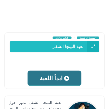
الصفحة الرئيسية
/
العاب MBC3
لعبة النينجا الشقي
ابدأ اللعبة
لعبة النينجا الشقي تدور حول
مجموعة من مغامرات النينجا