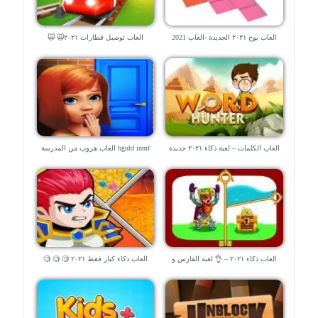
العاب بوح ٢٠٢١ الجديدة -العاب 2021
العاب توصيل قطارات ٢٠٢١🙀 🙀
بدون نت
العاب الكلمات – لعبة ذكاء ٢٠٢١ جديدة
hguhf inmf العاب هروب من المدرسة
العاب ذكاء ٢٠٢١ – 👌 لعبة الفارس و
العاب ذكاء كبار فقط ٢٠٢١ 🧐 🧐 🧐
الهروب من السجن ⚔️⚔️