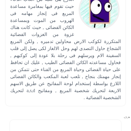
حيث تقوم فيها بمغامرة مساعدة
المربع فى إنجاز مهامه فى
الهروب من الموت وبمساعدة
الكائن الفضائى , حيث كانت هناك
غزوة من الغزوات الفضائية
المتكررة لكوكب الارض محاولين تدميره , ولكن المربع
الشجاع حاول التصدى لهم وحل الالغاز لكى يصل إلى قلب
السفينة الام ويرسلهم فى رحلة بلا عودة إلى كوكبهم ,
فحاول مساعدته الكائن الفضائى الطيب , عليك ان تحافظ
على حياة الفضائى وحياة المربع من الفناء حتى تتمكن من
إنجاز مهمتك بنجاح , تلعب لعبة المكعب والكائن الفضائى
اللازع بواسطة إستخدام لوحة المفاتيح عن طريق الاسهم
الاربعة لتحريك شخصية المربع , ومفاتيح a,s,d لتحريك
الشخصية الفضائية .
*/ ?>