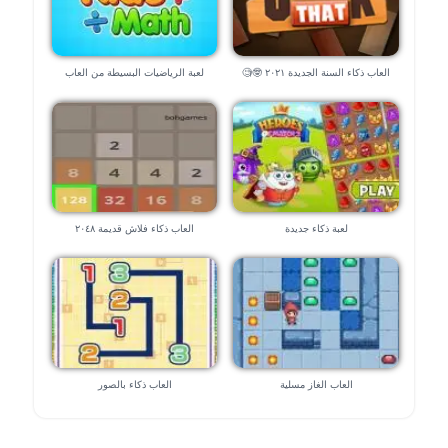
العاب ذكاء السنة الجديدة ٢٠٢١ 🤓🧐
لعبة الرياضيات البسيطة من العاب
المدارس “للموبايل”
لعبة ذكاء جديدة
العاب ذكاء فلاش قديمة ٢٠٤٨
العاب الغاز مسلية
العاب ذكاء بالصور