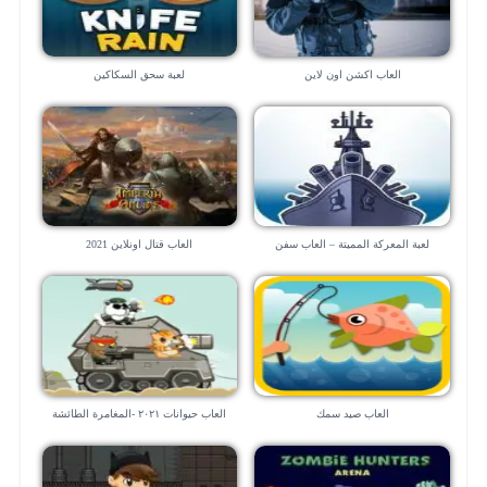
العاب اكشن اون لاين
لعبة سحق السكاكين
لعبة المعركة المميتة – العاب سفن
العاب قتال اونلاين 2021
العاب صيد سمك
العاب حيوانات ٢٠٢١ -المغامرة الطائشة