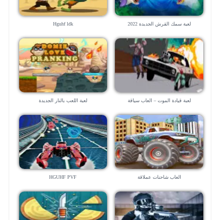
لعبة سمك القرش الجديدة 2022
Hguhf ldk
لعبة قيادة الموت – العاب سياقة
لعبة اللعب بالنار الجديدة
العاب شاحنات عملاقة
HGUHF PVF