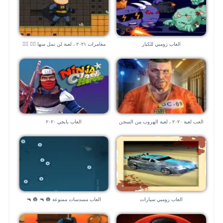
العاب زومبي للكبار
مغامرات ٢٠٢١ ، لعبة لن تمل منها 🧗‍♀️ 🧗‍♀️
العب لعبة ٢٠٢٠ ، لعبة الهروب من السجن
العاب بابجي ٢٠٢٠
العاب زومبي سيارات
العاب مسدسات ممنوعة 🎃 🔫 🎃 🔫