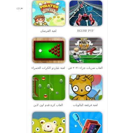
*/ ?>
HGUHF PVF
لعبة القرصان
العاب ضربات جزاء ٢٠٢١ في
لعبة بلياردو الكرات الحمراء
رمضان
٢٠٢١
لعبة فرقعة البالونات
العاب كرة قدم اون لاين