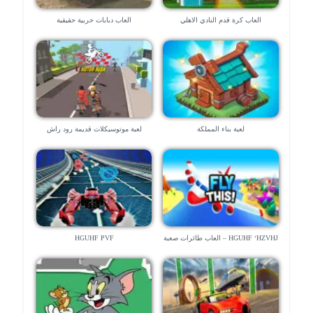
العاب كرة قدم النادي الاهلي
العاب دبابات حربية حقيقية
لعبة بناء المملكة
لعبة موتوسيكلات قديمة رود راش
HGUHF ‘HZVHJ – العاب طائرات صعبة
HGUHF PVF