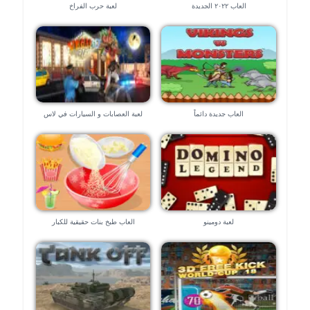
العاب ٢٠٢٢ الجديدة
لعبة حرب الفراخ
العاب جديدة دائماً
لعبة العصابات و السيارات في لاس
فيجاس – العاب ٣d
لعبة دومينو
العاب طبخ بنات حقيقية للكبار