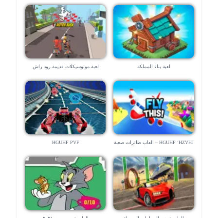
لعبة بناء المملكة
لعبة موتوسيكلات قديمة رود راش
HGUHF ‘HZVHJ – العاب طائرات صعبة
HGUHF PVF