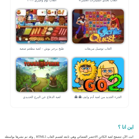
العاب تحدي السيارات الحمراء
العاب توم وجيري ٢٠٢١
العاب توصيل مربعات
طبخ برجر بوش – لعبة مطعم صعبة
الجزء الجديد من لعبة آدم وايف 👻 👻
لعبة الدفاع عن البرج الحديدي
اين انا ؟
انت الآن تتصفح لعبة الكائن الاخضر الفضائي وهي تابعه لقسم العاب HTML5 , وقد تم نشرها بواسطه