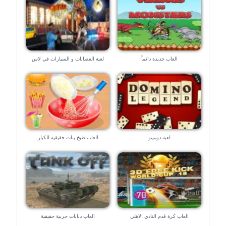
العاب جديدة دائماً
لعبة العصابات و السيارات في لاس
فيجاس – العاب ٣d
لعبة دومينو
العاب طبخ بنات حقيقية للكبار
العاب كرة قدم النادي الاهلي
العاب دبابات حربية حقيقية