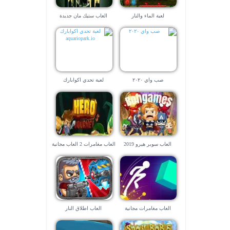
لعبة الماء والنار
العاب ستيك مان جديدة
صب واي ٢٠٢٠
لعبة تحدي اكوابارك
aquariopark.io
العاب سوبر هيرو 2019
العاب مغامرات 2 العاب مجانية
العاب مغامرات مجانية
العاب اطلاق النار