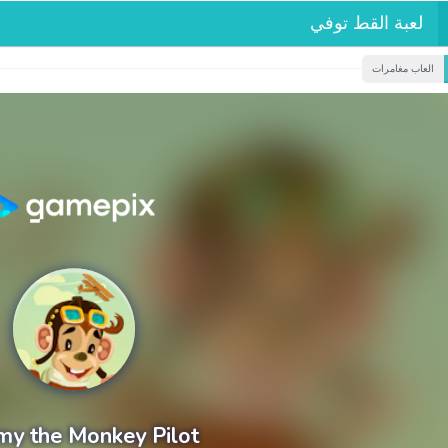
لعبة القط توفي
العاب مغامرات