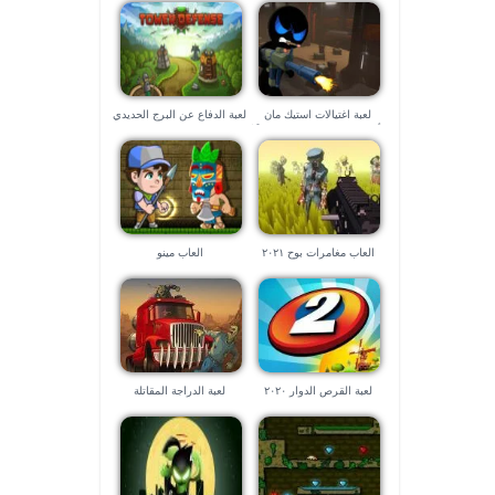
لعبة اغتيالات استيك مان
لعبة الدفاع عن البرج الحديدي
-ألعاب ستيك مان قتال🕵🏼‍♂️ 💣
💣
العاب مغامرات بوح ٢٠٢١
العاب مينو
لعبة القرص الدوار ٢٠٢٠
لعبة الدراجة المقاتلة