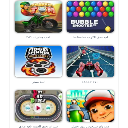
لعبة حدف الكرات bubble shot
العاب مغامرات ٢٠٢٢
HGUHF PVF
لعبة سبينر
صب واي سيرفرس بدون تحميل
سيارات تحدي الجمعة -لعبة تفادي