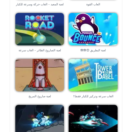
العاب القوة
لعبة المعبد – العاب حركة وسرعة للكبار
لعبة البطريق 😍🙈🙈
لعبة الصاروخ الطائر – العاب سرعة
٢٠٢٠
العاب سرعة وتركيز للكبار فقط!!
لعبة صاروخ المريخ