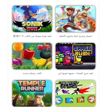
الاصطدام
تحميل وتنزيل لعبة سابوي الاصلية
لعبة عودة سونيك من العاب ٢٠٢١ 😱 😱
😱
لعبة جري الفضاء ، شبيهة امونج اس
العاب مسلية جديدة
للموبايل بدون تحميل 😱😱