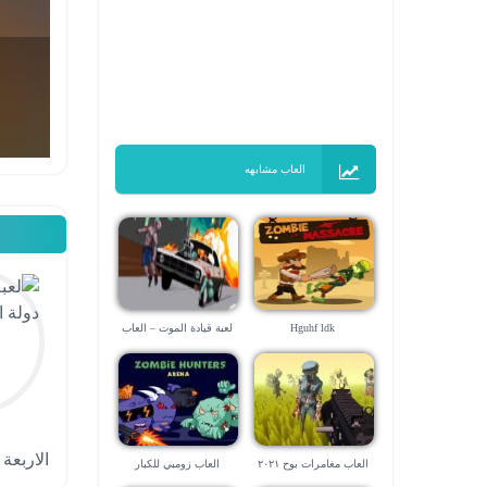
العاب مشابهه
Hguhf ldk
لعبة قيادة الموت – العاب
سياقة
الاربعة ومفتاح ce
العاب مغامرات بوح ٢٠٢١
العاب زومبي للكبار