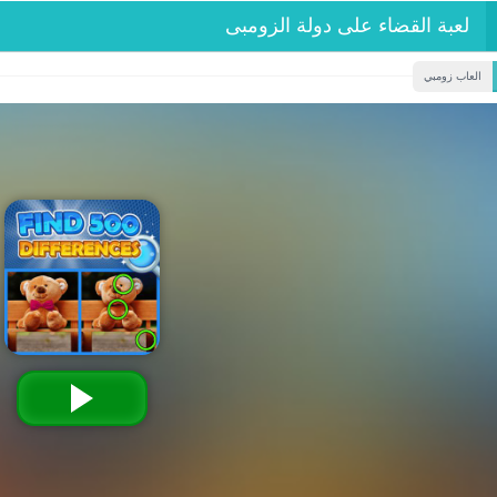
لعبة القضاء على دولة الزومبى
العاب زومبي