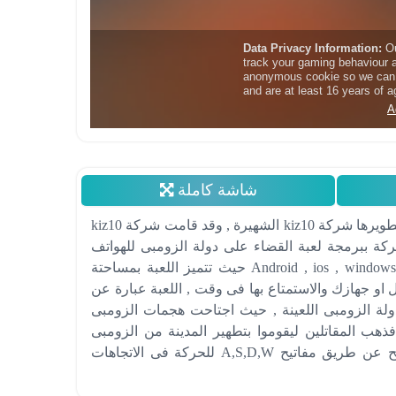
شاشة كاملة
لعبة القضاء على دولة الزومبى هى لعبة قد قامت بتطويرها شركة kiz10 الشهيرة , وقد قامت شركة kiz10
 2015 , حيث قامت الشركة ببرمجة لعبة القضاء على دولة الزومبى للهواتف
المحمولة بجميع انواع نظم تشغيلها مثل الـ Android , ios , windows phone حيث تتميز اللعبة بمساحتة
او جهازك والاستمتاع بها فى وقت , اللعبة عبارة عن
ولة الزومبى اللعينة , حيث اجتاحت هجمات الزومبى
ذهب المقاتلين ليقوموا بتطهير المدينة من الزومبى
والقضاء عليهم , تلعب اللعبة بواسطة لوحة المفاتيح عن طريق مفاتيح A,S,D,W للحركة فى الاتجاهات