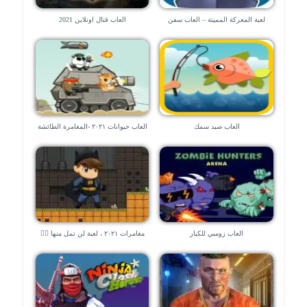
لعبة المعركة المميتة – العاب سفن
العاب قتال اونلاين 2021
العاب صيد سمك
العاب حيوانات ٢٠٢١ -المغامرة الطائشة
العاب زومبي للكبار
مغامرات ٢٠٢١ ، لعبة لن تمل منها 🧗‍♀️
🧗‍♀️