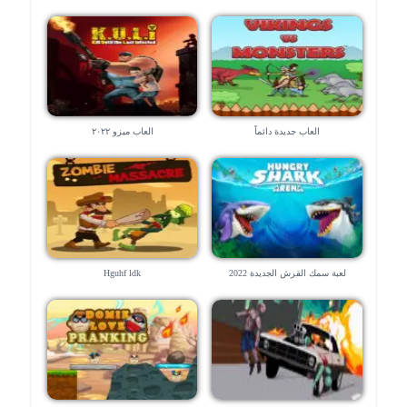
العاب جديدة دائماً
العاب ميزو ٢٠٢٢
لعبة سمك القرش الجديدة 2022
Hguhf ldk