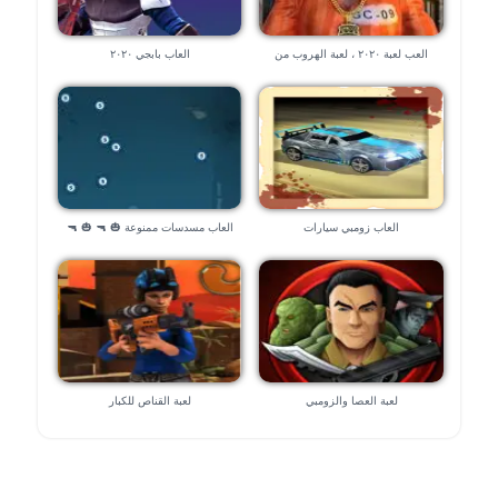
العب لعبة ٢٠٢٠ ، لعبة الهروب من
العاب بابجي ٢٠٢٠
السجن
العاب زومبي سيارات
العاب مسدسات ممنوعة 🎃 🔫 🎃 🔫
لعبة العصا والزومبي
لعبة القناص للكبار