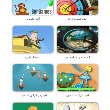
العاب تصويب 2019
لُعْبَة البالونات
العاب تصويب بالمسدس
لعبة صياد الفراخ
لعبة الكريكت المجنون
لعبة رجل الرأس المقطوعة