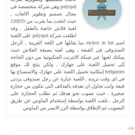
palyspal وهى شركة متخصصة فى
مجال تصميم وتطوير الالعاب ,
حيث انتجت بما يقرب من 120035
لعبة فلاش خاصة بالطفل . وقد
اطلقت شركة palyspal على اللعبة
اسم mr.box in hat بما يقابلها فى اللغة العربية , الرجل
الصندوقى فى القبعة , وهى لعبة بصيغة الفلاش حيث
يمكنك لعبها عبر شبكة الانترنت العنكبوتية من دون الحاجة
إلى تحميل اللعبة على جهازك . ولكن يتيح لك موقع
bohgames إمكانية تحميل اللعبة على جهازك والاستمتاع بها
فى اى وقت تريده . اللعبة عبارة عن رجل صندوقى يردتى
قبعة وانت تحاول ان تقذفه بالقذائف التى تتكون من حجارة
صغيرة , حيث تصوب نحو هدفك ثم تطلب الحجارة على
الرجل . تلعب اللعبة بواسطة إستخدام الماوس عن طريق
التصويب ثم الإطلاق بواسطة الزر الايسر من الماوس
*/ ?>