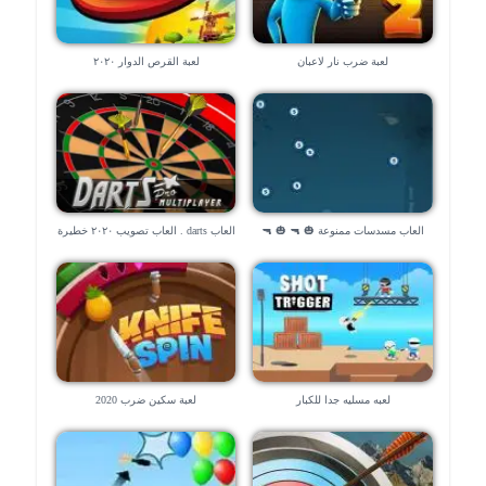
لعبة ضرب نار لاعبان
لعبة القرص الدوار ٢٠٢٠
العاب مسدسات ممنوعة 🎃 🔫 🎃 🔫
العاب darts . العاب تصويب ٢٠٢٠ خطيرة
لعبه مسليه جدا للكبار
لعبة سكين ضرب 2020