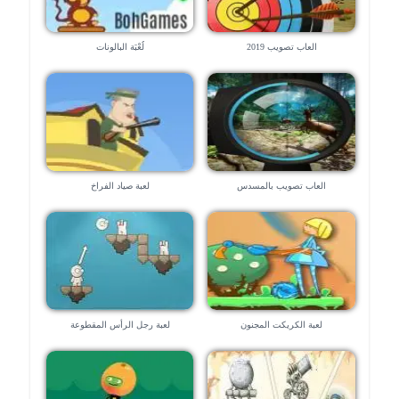
العاب تصويب 2019
لُعْبَة البالونات
العاب تصويب بالمسدس
لعبة صياد الفراخ
لعبة الكريكت المجنون
لعبة رجل الرأس المقطوعة