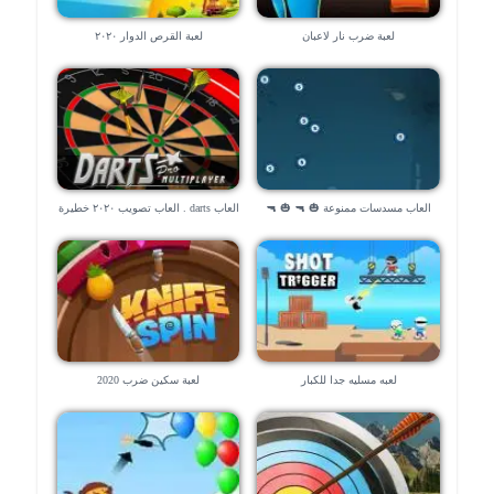
لعبة ضرب نار لاعبان
لعبة القرص الدوار ٢٠٢٠
العاب مسدسات ممنوعة 🎃 🔫 🎃 🔫
العاب darts . العاب تصويب ٢٠٢٠ خطيرة
لعبه مسليه جدا للكبار
لعبة سكين ضرب 2020