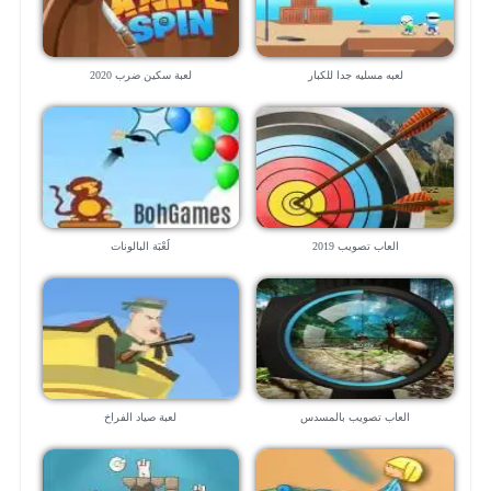
لعبه مسليه جدا للكبار
لعبة سكين ضرب 2020
العاب تصويب 2019
لُعْبَة البالونات
العاب تصويب بالمسدس
لعبة صياد الفراخ