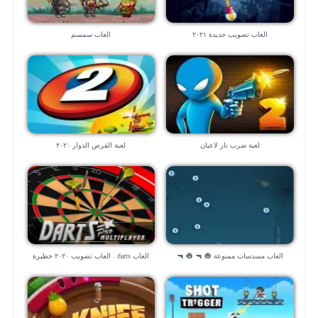
العاب تصويب جديدة ٢٠٢١
العاب سمسم
لعبة ضرب نار لاعبان
لعبة القرص الدوار ٢٠٢٠
العاب مسدسات ممنوعة 🎃 🔫 🎃 🔫
العاب darts . العاب تصويب ٢٠٢٠ خطيرة