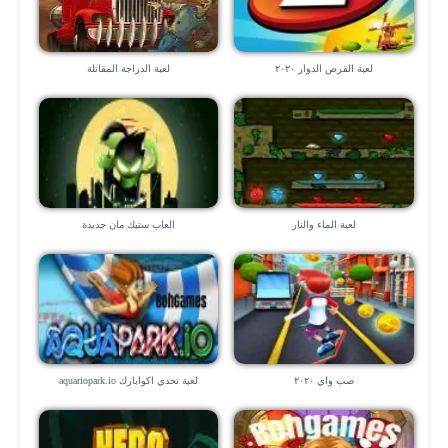
لعبة القرص الدوار ٢٠٢٠
لعبة الدراجة المقاتلة
لعبة الماء والنار
العاب ستيك مان جديدة
صب واي ٢٠٢٠
لعبة تحدي اكوابارك aquariopark.io