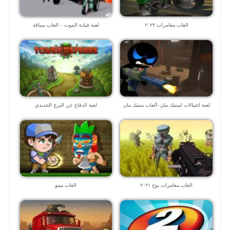
العاب مغامرات ٢٠٢٢
لعبة قيادة الموت – العاب سياقة
لعبة اغتيالات استيك مان -ألعاب ستيك مان
لعبة الدفاع عن البرج الحديدي
قتال🕵🏼‍♂️ 💣 💣
العاب مغامرات بوح ٢٠٢١
العاب مينو