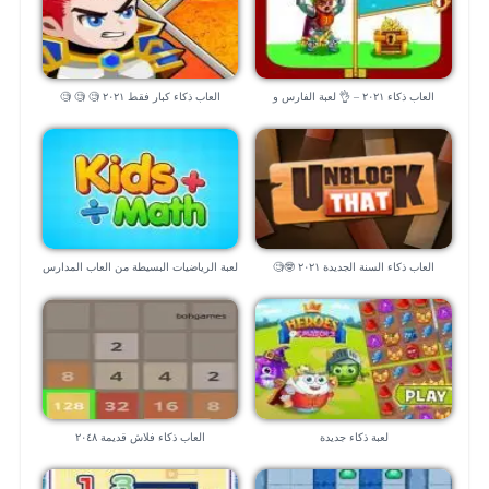
العاب ذكاء ٢٠٢١ – 👌 لعبة الفارس و
العاب ذكاء كبار فقط ٢٠٢١ 🧐 🧐 🧐
الهروب من السجن ⚔️⚔️
العاب ذكاء السنة الجديدة ٢٠٢١ 🤓🧐
لعبة الرياضيات البسيطة من العاب المدارس
“للموبايل”
لعبة ذكاء جديدة
العاب ذكاء فلاش قديمة ٢٠٤٨