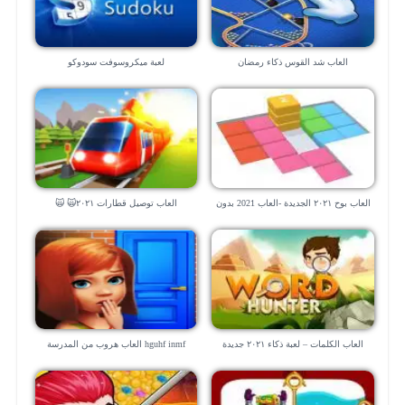
العاب شد القوس ذكاء رمضان
لعبة ميكروسوفت سودوكو
العاب بوح ٢٠٢١ الجديدة -العاب 2021 بدون
العاب توصيل قطارات ٢٠٢١🙀 🙀
نت
العاب الكلمات – لعبة ذكاء ٢٠٢١ جديدة
hguhf inmf العاب هروب من المدرسة