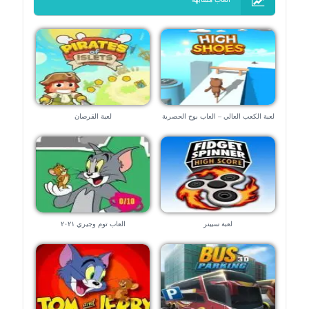
لعبة الكعب العالي – العاب بوح الحصرية
لعبة القرصان
لعبة سبينر
العاب توم وجيري ٢٠٢١