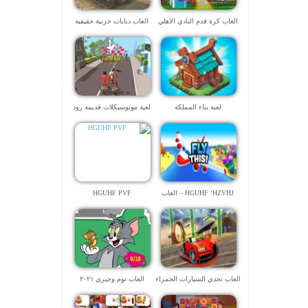
العاب كرة قدم النادي الاهلي
العاب دبابات حربية حقيقية
لعبة بناء المملكة
لعبة موتوسيكلات قديمة رود
راش
HGUHF ‘HZVHJ – العاب
HGUHF PVF
طائرات صعبة
العاب تحدي السيارات الحمراء
العاب توم وجيري ٢٠٢١