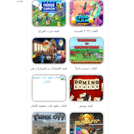
*/ ?>
العاب ٢٠٢٢ الجديدة
لعبة حرب الفراخ
العاب جديدة دائماً
لعبة العصابات و السيارات في
لاس فيجاس – العاب ٣d
لعبة دومينو
العاب طبخ بنات حقيقية للكبار