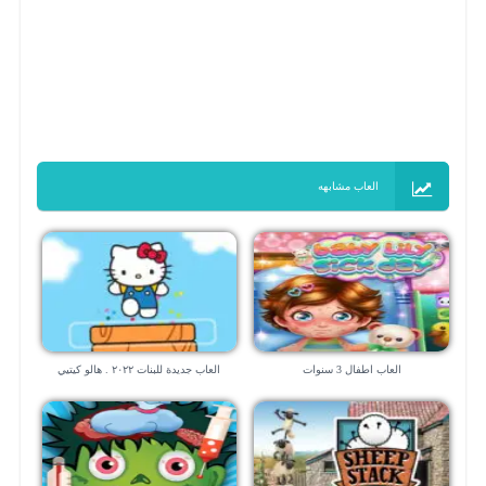
العاب مشابهه
العاب اطفال 3 سنوات
العاب جديدة للبنات ٢٠٢٢ . هالو كيتيي