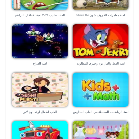
لعبة مغامرات الخروف شون Shaun the
العاب طبيب ٢٠٢١ لعبة للاطفال البراعم
Sheep
لعبة القط والفار توم وجيري المطاردة
لعبة الفراخ
القاتلة
لعبة الرياضيات البسيطة من العاب المدارس
العاب اطفال اولاد اون لاين
“للموبايل”