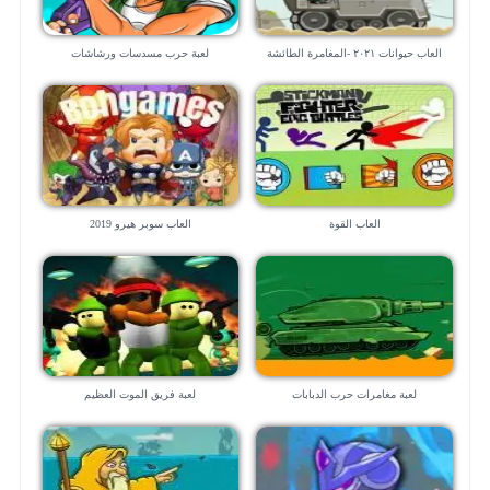
العاب حيوانات ٢٠٢١ -المغامرة الطائشة
لعبة حرب مسدسات ورشاشات
العاب القوة
العاب سوبر هيرو 2019
لعبة مغامرات حرب الدبابات
لعبة فريق الموت العظيم