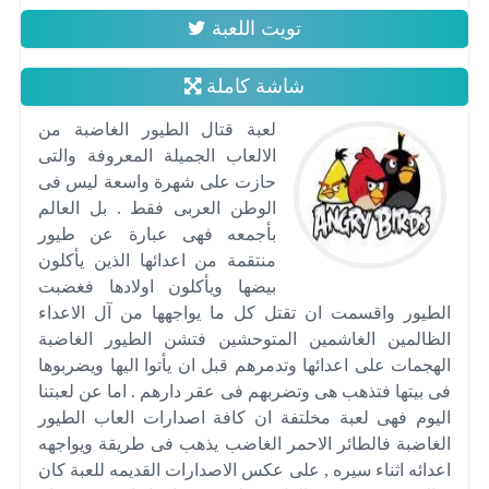
تويت اللعبة
شاشة كاملة
لعبة قتال الطيور الغاضبة من
الالعاب الجميلة المعروفة والتى
حازت على شهرة واسعة ليس فى
الوطن العربى فقط . بل العالم
بأجمعه فهى عبارة عن طيور
منتقمة من اعدائها الذين يأكلون
بيضها ويأكلون اولادها فغضبت
الطيور واقسمت ان تقتل كل ما يواجهها من آل الاعداء
الظالمين الغاشمين المتوحشين فتشن الطيور الغاضبة
الهجمات على اعدائها وتدمرهم قبل ان يأتوا اليها ويضربوها
فى بيتها فتذهب هى وتضربهم فى عقر دارهم . اما عن لعبتنا
اليوم فهى لعبة مخلتفة ان كافة اصدارات العاب الطيور
الغاضبة فالطائر الاحمر الغاضب يذهب فى طريقة ويواجهه
اعدائه اثناء سيره , على عكس الاصدارات القديمه للعبة كان