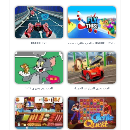
HGUHF ‘HZVHJ – العاب طائرات صعبة
HGUHF PVF
العاب تحدي السيارات الحمراء
العاب توم وجيري ٢٠٢١