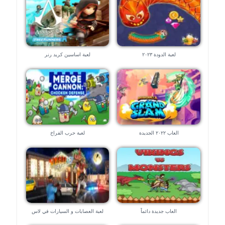
لعبة الدودة ٢٠٢٣
لعبة اساسين كريد رنر
العاب ٢٠٢٢ الجديدة
لعبة حرب الفراخ
العاب جديدة دائماً
لعبة العصابات و السيارات في لاس
فيجاس – العاب ٣d