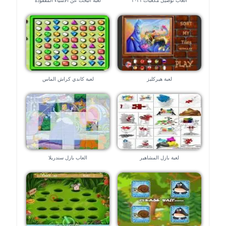
العاب توصيل مكعبات ٢٠٢١
لعبة البحث عن الاشياء المفقودة
لعبة هيركليز
لعبة كاندي كراش الماس
لعبة بازل المشاهير
العاب بازل سندريلا